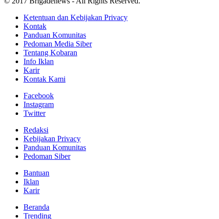
© 2017 Brigadenews - All Rights Reserved.
Ketentuan dan Kebijakan Privacy
Kontak
Panduan Komunitas
Pedoman Media Siber
Tentang Kobaran
Info Iklan
Karir
Kontak Kami
Facebook
Instagram
Twitter
Redaksi
Kebijakan Privacy
Panduan Komunitas
Pedoman Siber
Bantuan
Iklan
Karir
Beranda
Trending