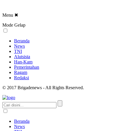
Menu
✖
Mode Gelap
Beranda
News
TNI
Alutsista
Han-Kam
Pemerintahan
Ragam
Redaksi
© 2017 Brigadenews - All Rights Reserved.
Beranda
News