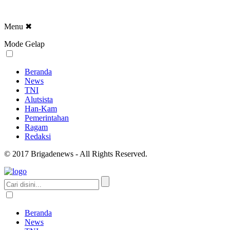
Menu
✖
Mode Gelap
Beranda
News
TNI
Alutsista
Han-Kam
Pemerintahan
Ragam
Redaksi
© 2017 Brigadenews - All Rights Reserved.
Beranda
News