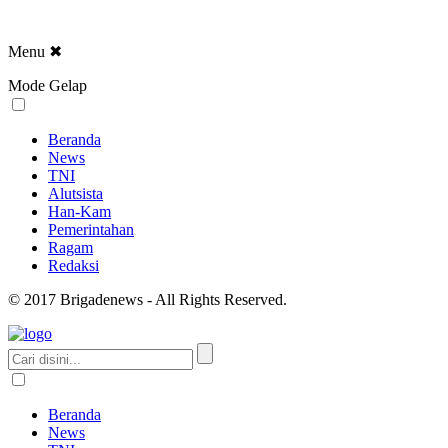
Menu
✖
Mode Gelap
Beranda
News
TNI
Alutsista
Han-Kam
Pemerintahan
Ragam
Redaksi
© 2017 Brigadenews - All Rights Reserved.
Beranda
News