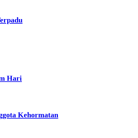
Terpadu
am Hari
nggota Kehormatan