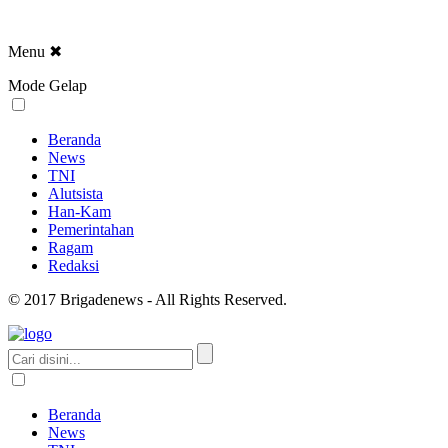
Menu
✖
Mode Gelap
Beranda
News
TNI
Alutsista
Han-Kam
Pemerintahan
Ragam
Redaksi
© 2017 Brigadenews - All Rights Reserved.
Beranda
News