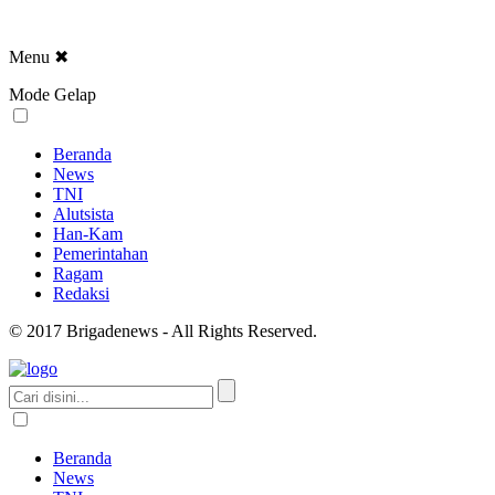
Menu
✖
Mode Gelap
Beranda
News
TNI
Alutsista
Han-Kam
Pemerintahan
Ragam
Redaksi
© 2017 Brigadenews - All Rights Reserved.
Beranda
News