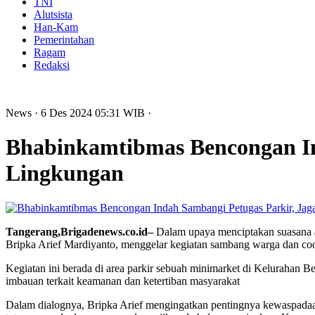
TNI
Alutsista
Han-Kam
Pemerintahan
Ragam
Redaksi
News
· 6 Des 2024
05:31
WIB
·
Bhabinkamtibmas Bencongan In
Lingkungan
Tangerang,Brigadenews.co.id–
Dalam upaya menciptakan suasana a
Bripka Arief Mardiyanto, menggelar kegiatan sambang warga dan coo
Kegiatan ini berada di area parkir sebuah minimarket di Kelurahan
imbauan terkait keamanan dan ketertiban masyarakat
Dalam dialognya, Bripka Arief mengingatkan pentingnya kewaspadaan