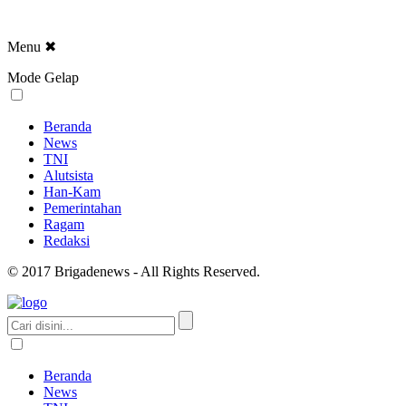
Menu
✖
Mode Gelap
Beranda
News
TNI
Alutsista
Han-Kam
Pemerintahan
Ragam
Redaksi
© 2017 Brigadenews - All Rights Reserved.
Beranda
News