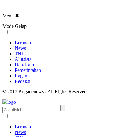
Menu
✖
Mode Gelap
Beranda
News
TNI
Alutsista
Han-Kam
Pemerintahan
Ragam
Redaksi
© 2017 Brigadenews - All Rights Reserved.
Beranda
News