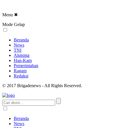
Menu
✖
Mode Gelap
Beranda
News
TNI
Alutsista
Han-Kam
Pemerintahan
Ragam
Redaksi
© 2017 Brigadenews - All Rights Reserved.
Beranda
News