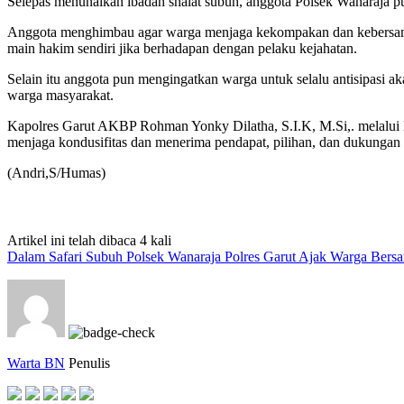
Selepas menunaikan ibadah shalat subuh, anggota Polsek Wanaraja 
Anggota menghimbau agar warga menjaga kekompakan dan kebersama
main hakim sendiri jika berhadapan dengan pelaku kejahatan.
Selain itu anggota pun mengingatkan warga untuk selalu antisipasi
warga masyarakat.
Kapolres Garut AKBP Rohman Yonky Dilatha, S.I.K, M.Si,. melalu
menjaga kondusifitas dan menerima pendapat, pilihan, dan dukungan
(Andri,S/Humas)
Artikel ini telah dibaca 4 kali
Dalam Safari Subuh Polsek Wanaraja Polres Garut Ajak Warga Bers
Warta BN
Penulis