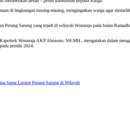
pun memberikan pesan – pesan kamtibmas kepada warga.
an di lingkungan masing-masing, mengingatkan warga agar memeliha
 akan Perang Sarung yang tejadi di wilayah Wanaraja pada bulan Ramad
i Kapolsek Wanaraja AKP Abusono, SH.MH., mengatakan dalam mengah
 pada pemilu 2024.
ama Sama Larang Perang Sarung di Wilayah