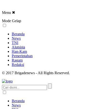
Menu
✖
Mode Gelap
Beranda
News
TNI
Alutsista
Han-Kam
Pemerintahan
Ragam
Redaksi
© 2017 Brigadenews - All Rights Reserved.
Beranda
News