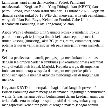
kamtibmas yang aman dan kondusif, Polsek Pamulang
melaksanakan Kegiatan Rutin Yang Ditingkatkan (KRYD) dan
patroli Strong Point pada Rabu dini hari, 1 Oktober 2025. Kegiatan
dimulai sekitar pukul 03.18 WIB dan menyasar wilayah pemukiman
warga di Jalan Pala Raya, Kelurahan Pondok Cabe Udik,
Kecamatan Pamulang, Kota Tangerang Selatan.
Aipda Welly Febrinaldo Unit Samapta Polsek Pamulang. Fokus
patroli mencegah terjadinya tindak kejahatan seperti pencurian
rumah kosong (rumsong), aksi 3C (curas, curat, curanmor), serta
potensi tawuran yang sering terjadi pada jam-jam rawan menjelang
pagi.
Selama pelaksanaan patroli, petugas juga melakukan koordinasi
dengan Kelompok Sadar Kamtibmas (Pokdarkamtibmas) setempat
yang diwakili oleh Bapak Marjuki. Kepada warga, disampaikan
imbauan untuk tetap waspada dan segera melapor ke pihak
kepolisian apabila melihat aktivitas mencurigakan di lingkungan
mereka.
Kegiatan KRYD ini merupakan bagian dari langkah preventif
Polsek Pamulang dalam menjaga keamanan lingkungan pemukiman
warga. Situasi selama patroli berlangsung dalam keadaan aman dan
terkendali, serta mendapat respon positif dari masyarakat yang
mengapresiasi kehadiran polisi di tengah malam sebagai bentuk