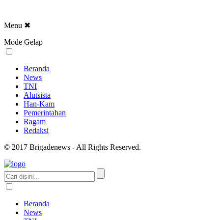
Menu
✖
Mode Gelap
Beranda
News
TNI
Alutsista
Han-Kam
Pemerintahan
Ragam
Redaksi
© 2017 Brigadenews - All Rights Reserved.
Beranda
News