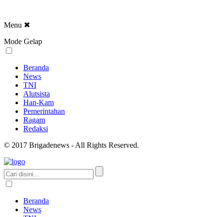
Menu
✖
Mode Gelap
Beranda
News
TNI
Alutsista
Han-Kam
Pemerintahan
Ragam
Redaksi
© 2017 Brigadenews - All Rights Reserved.
Beranda
News