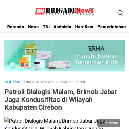
Beranda
News
TNI
Alutsista
Han-Kam
Pemerintahan
HAN-KAM
· 21 Nov 2025
05:38
WIB
·
kurang dari 1 menit
Patroli Dialogis Malam, Brimob Jabar
Jaga Kondusifitas di Wilayah
Kabupaten Cirebon
Perbesar