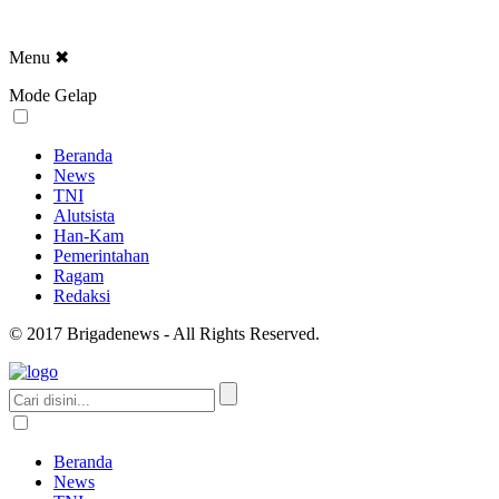
Menu
✖
Mode Gelap
Beranda
News
TNI
Alutsista
Han-Kam
Pemerintahan
Ragam
Redaksi
© 2017 Brigadenews - All Rights Reserved.
Beranda
News