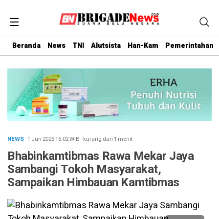
Beranda
News
TNI
Alutsista
Han-Kam
Pemerintahan
NEWS
· 1 Jun 2025
16:02
WIB
·
kurang dari 1 menit
Bhabinkamtibmas Rawa Mekar Jaya
Sambangi Tokoh Masyarakat,
Sampaikan Himbauan Kamtibmas