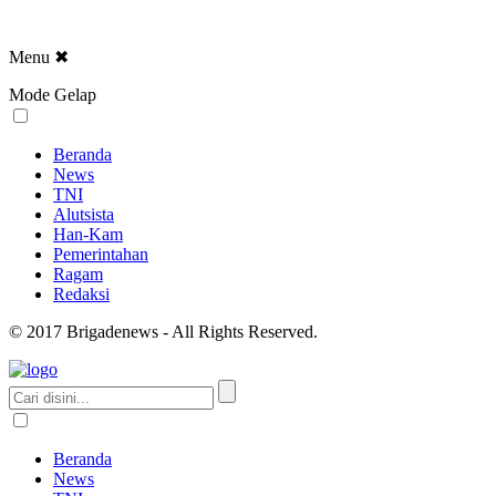
Menu
✖
Mode Gelap
Beranda
News
TNI
Alutsista
Han-Kam
Pemerintahan
Ragam
Redaksi
© 2017 Brigadenews - All Rights Reserved.
Beranda
News