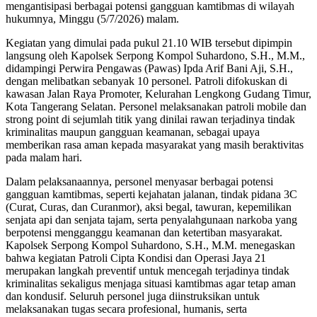
mengantisipasi berbagai potensi gangguan kamtibmas di wilayah
hukumnya, Minggu (5/7/2026) malam.
Kegiatan yang dimulai pada pukul 21.10 WIB tersebut dipimpin
langsung oleh Kapolsek Serpong Kompol Suhardono, S.H., M.M.,
didampingi Perwira Pengawas (Pawas) Ipda Arif Bani Aji, S.H.,
dengan melibatkan sebanyak 10 personel. Patroli difokuskan di
kawasan Jalan Raya Promoter, Kelurahan Lengkong Gudang Timur,
Kota Tangerang Selatan. Personel melaksanakan patroli mobile dan
strong point di sejumlah titik yang dinilai rawan terjadinya tindak
kriminalitas maupun gangguan keamanan, sebagai upaya
memberikan rasa aman kepada masyarakat yang masih beraktivitas
pada malam hari.
Dalam pelaksanaannya, personel menyasar berbagai potensi
gangguan kamtibmas, seperti kejahatan jalanan, tindak pidana 3C
(Curat, Curas, dan Curanmor), aksi begal, tawuran, kepemilikan
senjata api dan senjata tajam, serta penyalahgunaan narkoba yang
berpotensi mengganggu keamanan dan ketertiban masyarakat.
Kapolsek Serpong Kompol Suhardono, S.H., M.M. menegaskan
bahwa kegiatan Patroli Cipta Kondisi dan Operasi Jaya 21
merupakan langkah preventif untuk mencegah terjadinya tindak
kriminalitas sekaligus menjaga situasi kamtibmas agar tetap aman
dan kondusif. Seluruh personel juga diinstruksikan untuk
melaksanakan tugas secara profesional, humanis, serta