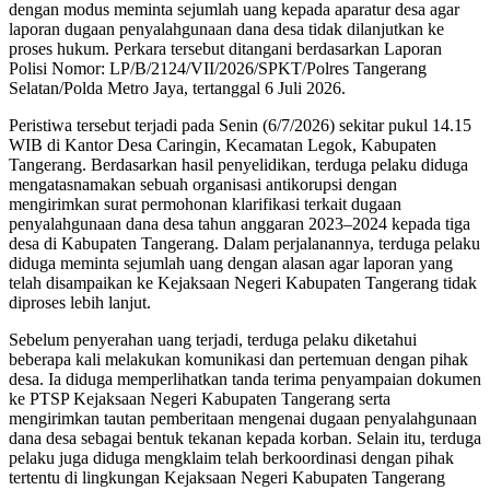
dengan modus meminta sejumlah uang kepada aparatur desa agar
laporan dugaan penyalahgunaan dana desa tidak dilanjutkan ke
proses hukum. Perkara tersebut ditangani berdasarkan Laporan
Polisi Nomor: LP/B/2124/VII/2026/SPKT/Polres Tangerang
Selatan/Polda Metro Jaya, tertanggal 6 Juli 2026.
Peristiwa tersebut terjadi pada Senin (6/7/2026) sekitar pukul 14.15
WIB di Kantor Desa Caringin, Kecamatan Legok, Kabupaten
Tangerang. Berdasarkan hasil penyelidikan, terduga pelaku diduga
mengatasnamakan sebuah organisasi antikorupsi dengan
mengirimkan surat permohonan klarifikasi terkait dugaan
penyalahgunaan dana desa tahun anggaran 2023–2024 kepada tiga
desa di Kabupaten Tangerang. Dalam perjalanannya, terduga pelaku
diduga meminta sejumlah uang dengan alasan agar laporan yang
telah disampaikan ke Kejaksaan Negeri Kabupaten Tangerang tidak
diproses lebih lanjut.
Sebelum penyerahan uang terjadi, terduga pelaku diketahui
beberapa kali melakukan komunikasi dan pertemuan dengan pihak
desa. Ia diduga memperlihatkan tanda terima penyampaian dokumen
ke PTSP Kejaksaan Negeri Kabupaten Tangerang serta
mengirimkan tautan pemberitaan mengenai dugaan penyalahgunaan
dana desa sebagai bentuk tekanan kepada korban. Selain itu, terduga
pelaku juga diduga mengklaim telah berkoordinasi dengan pihak
tertentu di lingkungan Kejaksaan Negeri Kabupaten Tangerang