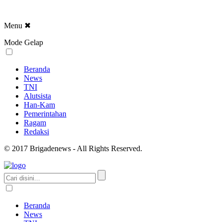
Menu
✖
Mode Gelap
Beranda
News
TNI
Alutsista
Han-Kam
Pemerintahan
Ragam
Redaksi
© 2017 Brigadenews - All Rights Reserved.
Beranda
News