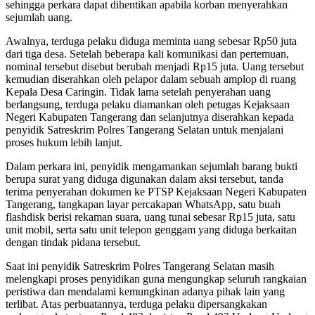
sehingga perkara dapat dihentikan apabila korban menyerahkan
sejumlah uang.
Awalnya, terduga pelaku diduga meminta uang sebesar Rp50 juta
dari tiga desa. Setelah beberapa kali komunikasi dan pertemuan,
nominal tersebut disebut berubah menjadi Rp15 juta. Uang tersebut
kemudian diserahkan oleh pelapor dalam sebuah amplop di ruang
Kepala Desa Caringin. Tidak lama setelah penyerahan uang
berlangsung, terduga pelaku diamankan oleh petugas Kejaksaan
Negeri Kabupaten Tangerang dan selanjutnya diserahkan kepada
penyidik Satreskrim Polres Tangerang Selatan untuk menjalani
proses hukum lebih lanjut.
Dalam perkara ini, penyidik mengamankan sejumlah barang bukti
berupa surat yang diduga digunakan dalam aksi tersebut, tanda
terima penyerahan dokumen ke PTSP Kejaksaan Negeri Kabupaten
Tangerang, tangkapan layar percakapan WhatsApp, satu buah
flashdisk berisi rekaman suara, uang tunai sebesar Rp15 juta, satu
unit mobil, serta satu unit telepon genggam yang diduga berkaitan
dengan tindak pidana tersebut.
Saat ini penyidik Satreskrim Polres Tangerang Selatan masih
melengkapi proses penyidikan guna mengungkap seluruh rangkaian
peristiwa dan mendalami kemungkinan adanya pihak lain yang
terlibat. Atas perbuatannya, terduga pelaku dipersangkakan