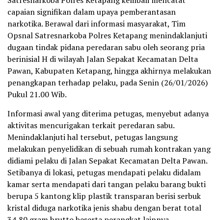
Satresnarkoba Polres Ketapang kembali mencatat
capaian signifikan dalam upaya pemberantasan
narkotika. Berawal dari informasi masyarakat, Tim
Opsnal Satresnarkoba Polres Ketapang menindaklanjuti
dugaan tindak pidana peredaran sabu oleh seorang pria
berinisial H di wilayah Jalan Sepakat Kecamatan Delta
Pawan, Kabupaten Ketapang, hingga akhirnya melakukan
penangkapan terhadap pelaku, pada Senin (26/01/2026)
Pukul 21.00 Wib.
Informasi awal yang diterima petugas, menyebut adanya
aktivitas mencurigakan terkait peredaran sabu.
Menindaklanjuti hal tersebut, petugas langsung
melakukan penyelidikan di sebuah rumah kontrakan yang
didiami pelaku di Jalan Sepakat Kecamatan Delta Pawan.
Setibanya di lokasi, petugas mendapati pelaku didalam
kamar serta mendapati dari tangan pelaku barang bukti
berupa 5 kantong klip plastik transparan berisi serbuk
kristal diduga narkotika jenis shabu dengan berat total
34,80 gram brutto beserta perangkat lainnya.