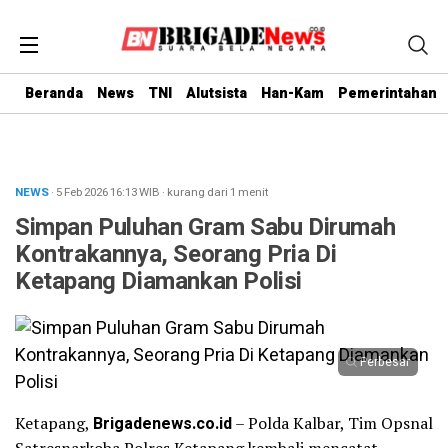
Beranda
News
TNI
Alutsista
Han-Kam
Pemerintahan
NEWS
· 5 Feb 2026
16:13
WIB
·
kurang dari 1 menit
Simpan Puluhan Gram Sabu Dirumah
Kontrakannya, Seorang Pria Di
Ketapang Diamankan Polisi
Perbesar
Ketapang,
Brigadenews.co.id
– Polda Kalbar, Tim Opsnal