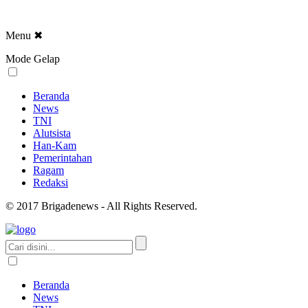
Menu
✖
Mode Gelap
Beranda
News
TNI
Alutsista
Han-Kam
Pemerintahan
Ragam
Redaksi
© 2017 Brigadenews - All Rights Reserved.
Beranda
News