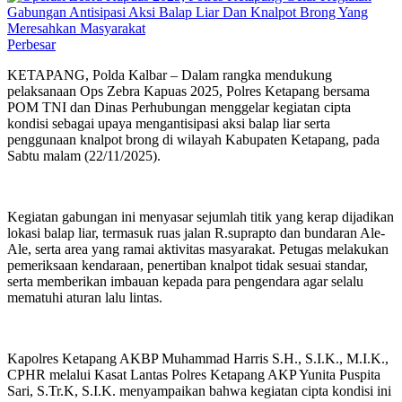
Perbesar
KETAPANG, Polda Kalbar – Dalam rangka mendukung
pelaksanaan Ops Zebra Kapuas 2025, Polres Ketapang bersama
POM TNI dan Dinas Perhubungan menggelar kegiatan cipta
kondisi sebagai upaya mengantisipasi aksi balap liar serta
penggunaan knalpot brong di wilayah Kabupaten Ketapang, pada
Sabtu malam (22/11/2025).
Kegiatan gabungan ini menyasar sejumlah titik yang kerap dijadikan
lokasi balap liar, termasuk ruas jalan R.suprapto dan bundaran Ale-
Ale, serta area yang ramai aktivitas masyarakat. Petugas melakukan
pemeriksaan kendaraan, penertiban knalpot tidak sesuai standar,
serta memberikan imbauan kepada para pengendara agar selalu
mematuhi aturan lalu lintas.
Kapolres Ketapang AKBP Muhammad Harris S.H., S.I.K., M.I.K.,
CPHR melalui Kasat Lantas Polres Ketapang AKP Yunita Puspita
Sari, S.Tr.K, S.I.K. menyampaikan bahwa kegiatan cipta kondisi ini