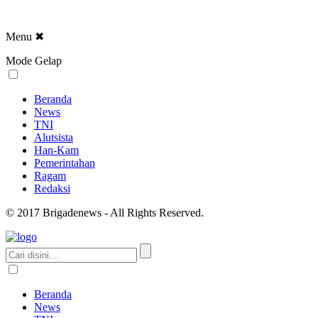
Menu
✖
Mode Gelap
Beranda
News
TNI
Alutsista
Han-Kam
Pemerintahan
Ragam
Redaksi
© 2017 Brigadenews - All Rights Reserved.
Beranda
News