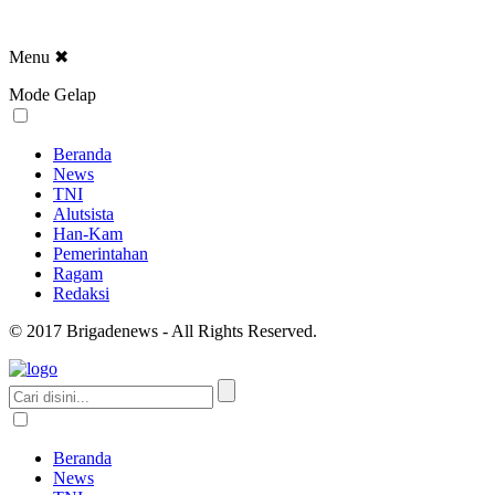
Menu
✖
Mode Gelap
Beranda
News
TNI
Alutsista
Han-Kam
Pemerintahan
Ragam
Redaksi
© 2017 Brigadenews - All Rights Reserved.
Beranda
News