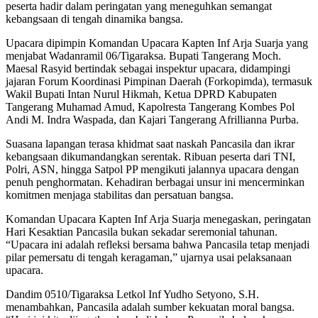
peserta hadir dalam peringatan yang meneguhkan semangat
kebangsaan di tengah dinamika bangsa.
Upacara dipimpin Komandan Upacara Kapten Inf Arja Suarja yang
menjabat Wadanramil 06/Tigaraksa. Bupati Tangerang Moch.
Maesal Rasyid bertindak sebagai inspektur upacara, didampingi
jajaran Forum Koordinasi Pimpinan Daerah (Forkopimda), termasuk
Wakil Bupati Intan Nurul Hikmah, Ketua DPRD Kabupaten
Tangerang Muhamad Amud, Kapolresta Tangerang Kombes Pol
Andi M. Indra Waspada, dan Kajari Tangerang Afrillianna Purba.
Suasana lapangan terasa khidmat saat naskah Pancasila dan ikrar
kebangsaan dikumandangkan serentak. Ribuan peserta dari TNI,
Polri, ASN, hingga Satpol PP mengikuti jalannya upacara dengan
penuh penghormatan. Kehadiran berbagai unsur ini mencerminkan
komitmen menjaga stabilitas dan persatuan bangsa.
Komandan Upacara Kapten Inf Arja Suarja menegaskan, peringatan
Hari Kesaktian Pancasila bukan sekadar seremonial tahunan.
“Upacara ini adalah refleksi bersama bahwa Pancasila tetap menjadi
pilar pemersatu di tengah keragaman,” ujarnya usai pelaksanaan
upacara.
Dandim 0510/Tigaraksa Letkol Inf Yudho Setyono, S.H.
menambahkan, Pancasila adalah sumber kekuatan moral bangsa.