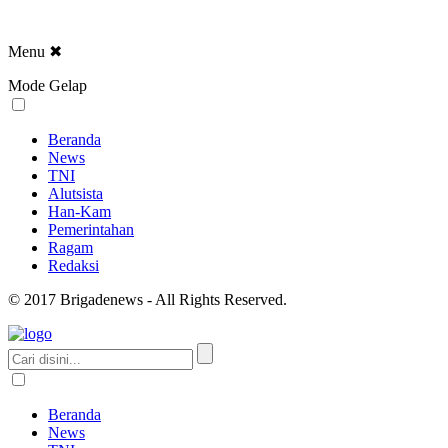
Menu
✖
Mode Gelap
Beranda
News
TNI
Alutsista
Han-Kam
Pemerintahan
Ragam
Redaksi
© 2017 Brigadenews - All Rights Reserved.
Beranda
News