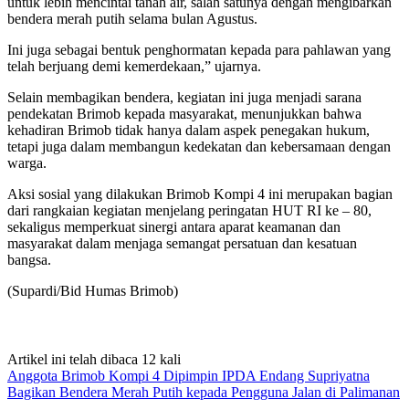
untuk lebih mencintai tanah air, salah satunya dengan mengibarkan
bendera merah putih selama bulan Agustus.
Ini juga sebagai bentuk penghormatan kepada para pahlawan yang
telah berjuang demi kemerdekaan,” ujarnya.
Selain membagikan bendera, kegiatan ini juga menjadi sarana
pendekatan Brimob kepada masyarakat, menunjukkan bahwa
kehadiran Brimob tidak hanya dalam aspek penegakan hukum,
tetapi juga dalam membangun kedekatan dan kebersamaan dengan
warga.
Aksi sosial yang dilakukan Brimob Kompi 4 ini merupakan bagian
dari rangkaian kegiatan menjelang peringatan HUT RI ke – 80,
sekaligus memperkuat sinergi antara aparat keamanan dan
masyarakat dalam menjaga semangat persatuan dan kesatuan
bangsa.
(Supardi/Bid Humas Brimob)
Artikel ini telah dibaca 12 kali
Anggota Brimob Kompi 4 Dipimpin IPDA Endang Supriyatna
Bagikan Bendera Merah Putih kepada Pengguna Jalan di Palimanan