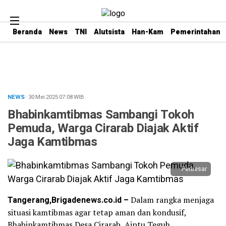
Beranda
News
TNI
Alutsista
Han-Kam
Pemerintahan
NEWS
· 30 Mei 2025
07:08
WIB
·
Bhabinkamtibmas Sambangi Tokoh
Pemuda, Warga Cirarab Diajak Aktif
Jaga Kamtibmas
Perbesar
Tangerang,Brigadenews.co.id –
Dalam rangka menjaga
situasi kamtibmas agar tetap aman dan kondusif,
Bhabinkamtibmas Desa Cirarab, Aiptu Teguh,