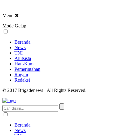
Menu
✖
Mode Gelap
Beranda
News
TNI
Alutsista
Han-Kam
Pemerintahan
Ragam
Redaksi
© 2017 Brigadenews - All Rights Reserved.
Beranda
News