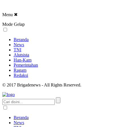
Menu
✖
Mode Gelap
Beranda
News
TNI
Alutsista
Han-Kam
Pemerintahan
Ragam
Redaksi
© 2017 Brigadenews - All Rights Reserved.
Beranda
News