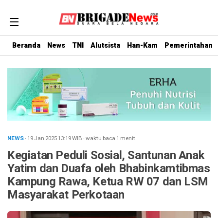
Beranda
News
TNI
Alutsista
Han-Kam
Pemerintahan
NEWS
· 19 Jan 2025
13:19
WIB
·
waktu baca 1 menit
Kegiatan Peduli Sosial, Santunan Anak
Yatim dan Duafa oleh Bhabinkamtibmas
Kampung Rawa, Ketua RW 07 dan LSM
Masyarakat Perkotaan