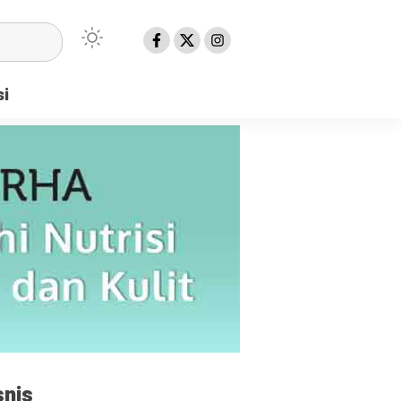
si
snis