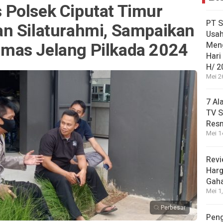
Polsek Ciputat Timur
PT S
n Silaturahmi, Sampaikan
Usah
mas Jelang Pilkada 2024
Men
Hari
H/ 2
Mei 2
7 Al
TV S
Res
Mei 1
Revi
Harg
Gah
Mei 1
Perbesar
Peng