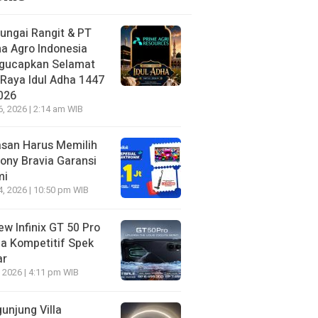
ungai Rangit & PT
a Agro Indonesia
gucapkan Selamat
 Raya Idul Adha 1447
026
6, 2026 | 2:14 am WIB
asan Harus Memilih
ony Bravia Garansi
mi
4, 2026 | 10:50 pm WIB
ew Infinix GT 50 Pro
a Kompetitif Spek
ar
, 2026 | 4:11 pm WIB
unjung Villa