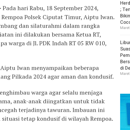
Herd
-
Pada hari Rabu, 18 September 2024,
; Te
Biki
Rempoa Polsek Ciputat Timur, Aiptu Iwan.
Coco
ambang dan silaturahmi dalam rangka
Maret
iatan ini dilakukan bersama Ketua RT,
pa warga di Jl. PDK Indah RT 05 RW 010,
Libu
Sua
Pem
Bers
, Aiptu Iwan menyampaikan beberapa
di D
Maret
ng Pilkada 2024 agar aman dan kondusif.
 menghimbau warga agar selalu menjaga
ama, anak-anak diingatkan untuk tidak
cegah terjadinya tawuran. Imbauan ini
situasi tetap kondusif di wilayah Rempoa.