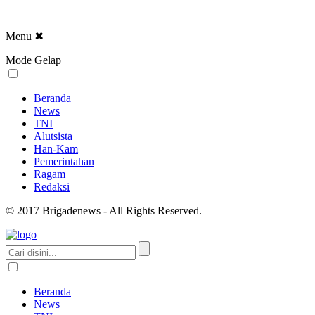
Menu
✖
Mode Gelap
Beranda
News
TNI
Alutsista
Han-Kam
Pemerintahan
Ragam
Redaksi
© 2017 Brigadenews - All Rights Reserved.
Beranda
News