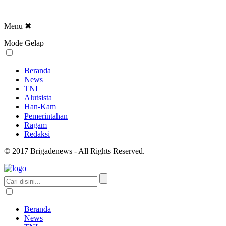
Menu
✖
Mode Gelap
Beranda
News
TNI
Alutsista
Han-Kam
Pemerintahan
Ragam
Redaksi
© 2017 Brigadenews - All Rights Reserved.
Beranda
News