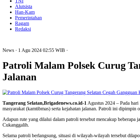
TNI
Alutsista
Han-Kam
Pemerintahan
Ragam
Redaksi
News
· 1 Agu 2024
02:55
WIB
·
Patroli Malam Polsek Curug T
Jalanan
Tangerang Selatan,Brigadenews.co.id-1
Agustus 2024 – Pada hari
masyarakat (kamtibmas) serta kejahatan jalanan. Patroli ini dipimpi
Adapun rute yang dilalui dalam patroli tersebut mencakup beberapa j
Cukanggalih.
Selama patroli berlangsung, situasi di wilayah-wilayah tersebut dila