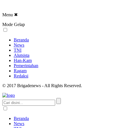
Menu
✖
Mode Gelap
Beranda
News
TNI
Alutsista
Han-Kam
Pemerintahan
Ragam
Redaksi
© 2017 Brigadenews - All Rights Reserved.
Beranda
News