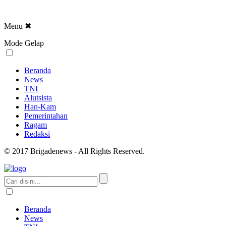
Menu
✖
Mode Gelap
Beranda
News
TNI
Alutsista
Han-Kam
Pemerintahan
Ragam
Redaksi
© 2017 Brigadenews - All Rights Reserved.
Beranda
News