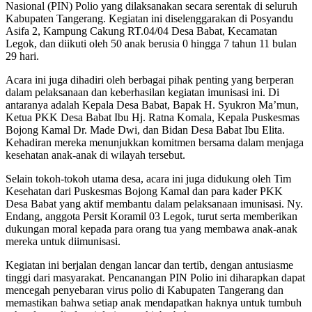
Nasional (PIN) Polio yang dilaksanakan secara serentak di seluruh
Kabupaten Tangerang. Kegiatan ini diselenggarakan di Posyandu
Asifa 2, Kampung Cakung RT.04/04 Desa Babat, Kecamatan
Legok, dan diikuti oleh 50 anak berusia 0 hingga 7 tahun 11 bulan
29 hari.
Acara ini juga dihadiri oleh berbagai pihak penting yang berperan
dalam pelaksanaan dan keberhasilan kegiatan imunisasi ini. Di
antaranya adalah Kepala Desa Babat, Bapak H. Syukron Ma’mun,
Ketua PKK Desa Babat Ibu Hj. Ratna Komala, Kepala Puskesmas
Bojong Kamal Dr. Made Dwi, dan Bidan Desa Babat Ibu Elita.
Kehadiran mereka menunjukkan komitmen bersama dalam menjaga
kesehatan anak-anak di wilayah tersebut.
Selain tokoh-tokoh utama desa, acara ini juga didukung oleh Tim
Kesehatan dari Puskesmas Bojong Kamal dan para kader PKK
Desa Babat yang aktif membantu dalam pelaksanaan imunisasi. Ny.
Endang, anggota Persit Koramil 03 Legok, turut serta memberikan
dukungan moral kepada para orang tua yang membawa anak-anak
mereka untuk diimunisasi.
Kegiatan ini berjalan dengan lancar dan tertib, dengan antusiasme
tinggi dari masyarakat. Pencanangan PIN Polio ini diharapkan dapat
mencegah penyebaran virus polio di Kabupaten Tangerang dan
memastikan bahwa setiap anak mendapatkan haknya untuk tumbuh