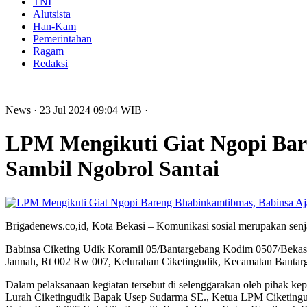
TNI
Alutsista
Han-Kam
Pemerintahan
Ragam
Redaksi
News
· 23 Jul 2024
09:04
WIB
·
LPM Mengikuti Giat Ngopi Bar
Sambil Ngobrol Santai
Brigadenews.co,id, Kota Bekasi – Komunikasi sosial merupakan senj
Babinsa Ciketing Udik Koramil 05/Bantargebang Kodim 0507/Bekasi S
Jannah, Rt 002 Rw 007, Kelurahan Ciketingudik, Kecamatan Bantar
Dalam pelaksanaan kegiatan tersebut di selenggarakan oleh pihak kep
Lurah Ciketingudik Bapak Usep Sudarma SE., Ketua LPM Ciketingud