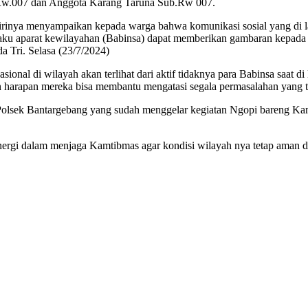
 Rw.007 dan Anggota Karang Taruna Sub.Rw 007.
 dirinya menyampaikan kepada warga bahwa komunikasi sosial yang di 
elaku aparat kewilayahan (Babinsa) dapat memberikan gambaran kepada 
rda Tri. Selasa (23/7/2024)
onal di wilayah akan terlihat dari aktif tidaknya para Babinsa saat d
an harapan mereka bisa membantu mengatasi segala permasalahan yang t
 Polsek Bantargebang yang sudah menggelar kegiatan Ngopi bareng Kamti
inergi dalam menjaga Kamtibmas agar kondisi wilayah nya tetap aman d