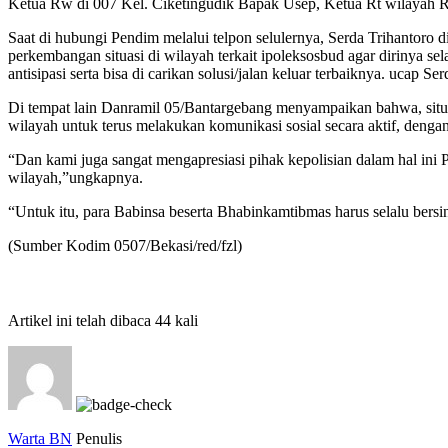
Ketua Rw di 007 Kel. Ciketingudik Bapak Usep, Ketua Rt wilayah
Saat di hubungi Pendim melalui telpon selulernya, Serda Trihantoro
perkembangan situasi di wilayah terkait ipoleksosbud agar dirinya s
antisipasi serta bisa di carikan solusi/jalan keluar terbaiknya. ucap Se
Di tempat lain Danramil 05/Bantargebang menyampaikan bahwa, situasi
wilayah untuk terus melakukan komunikasi sosial secara aktif, deng
“Dan kami juga sangat mengapresiasi pihak kepolisian dalam hal ini
wilayah,”ungkapnya.
“Untuk itu, para Babinsa beserta Bhabinkamtibmas harus selalu bers
(Sumber Kodim 0507/Bekasi/red/fzl)
Artikel ini telah dibaca 44 kali
Warta BN
Penulis