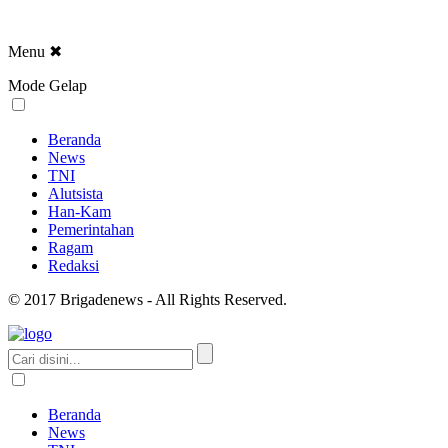
Menu
✖
Mode Gelap
Beranda
News
TNI
Alutsista
Han-Kam
Pemerintahan
Ragam
Redaksi
© 2017 Brigadenews - All Rights Reserved.
Beranda
News