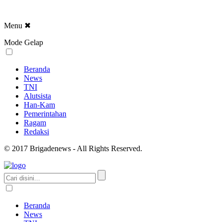
Menu
✖
Mode Gelap
Beranda
News
TNI
Alutsista
Han-Kam
Pemerintahan
Ragam
Redaksi
© 2017 Brigadenews - All Rights Reserved.
Beranda
News