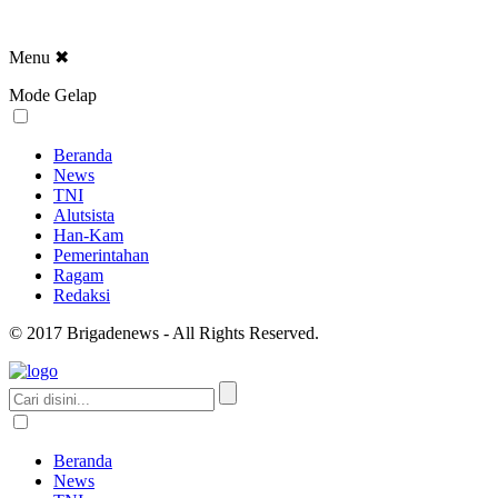
Menu
✖
Mode Gelap
Beranda
News
TNI
Alutsista
Han-Kam
Pemerintahan
Ragam
Redaksi
© 2017 Brigadenews - All Rights Reserved.
Beranda
News