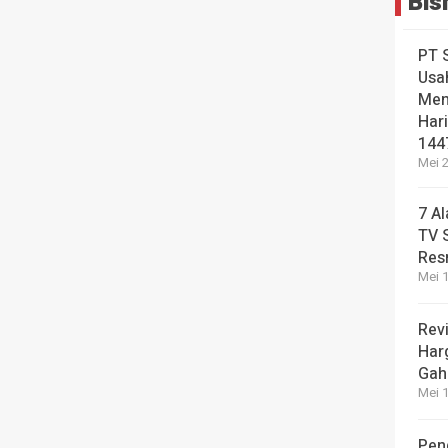
Bis
PT 
Usa
Men
Hari
144
Mei 2
7 A
TV 
Res
Mei 1
Revi
Har
Gah
Mei 1
Pen