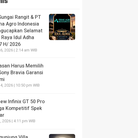
nis
Sungai Rangit & PT
ha Agro Indonesia
gucapkan Selamat
 Raya Idul Adha
7 H/ 2026
6, 2026 | 2:14 am WIB
lasan Harus Memilih
Sony Bravia Garansi
mi
4, 2026 | 10:50 pm WIB
ew Infinix GT 50 Pro
ga Kompetitif Spek
ar
, 2026 | 4:11 pm WIB
gunjung Villa