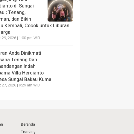
dianto di Sungai
au ; Tenang,
man, dan Bikin
du Kembali, Cocok untuk Liburan
uarga
 29, 2026 | 1:00 pm WIB
uran Anda Dinikmati
sana Tenang Dan
andangan Indah
sama Villa Herdianto
Desa Sungai Bakau Kumai
 27, 2026 | 9:29 am WIB
an
Beranda
Trending