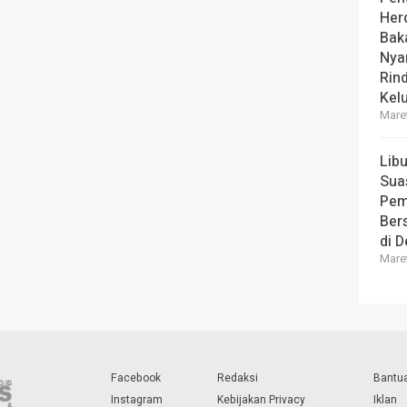
Her
Bak
Nya
Rin
Kel
Maret
Lib
Sua
Pem
Ber
di 
Maret
Facebook
Redaksi
Bantu
Instagram
Kebijakan Privacy
Iklan