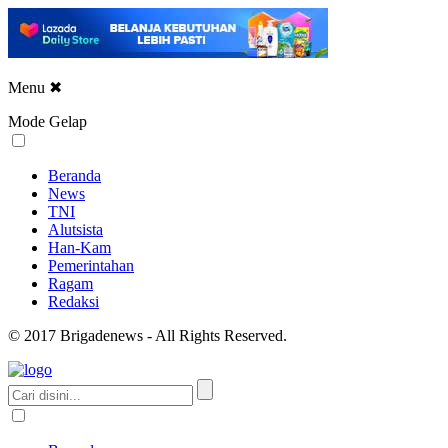
Menu
✖
Mode Gelap
Beranda
News
TNI
Alutsista
Han-Kam
Pemerintahan
Ragam
Redaksi
© 2017 Brigadenews - All Rights Reserved.