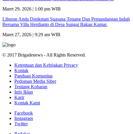
Maret 29, 2026 | 1:00 pm WIB
Liburan Anda Dinikmati Suasana Tenang Dan Pemandangan Indah
Bersama Villa Herdianto di Desa Sungai Bakau Kumai
Maret 27, 2026 | 9:29 am WIB
© 2017 Brigadenews - All Rights Reserved.
Ketentuan dan Kebijakan Privacy
Kontak
Panduan Komunitas
Pedoman Media Siber
Tentang Kobaran
Info Iklan
Karir
Kontak Kami
Facebook
Instagram
Twitter
Redaksi