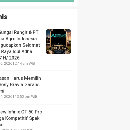
nis
Sungai Rangit & PT
ha Agro Indonesia
gucapkan Selamat
 Raya Idul Adha
7 H/ 2026
6, 2026 | 2:14 am WIB
lasan Harus Memilih
Sony Bravia Garansi
mi
4, 2026 | 10:50 pm WIB
ew Infinix GT 50 Pro
ga Kompetitif Spek
ar