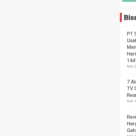
Bis
PT 
Usa
Men
Hari
144
Mei 2
7 A
TV 
Res
Mei 1
Revi
Har
Gah