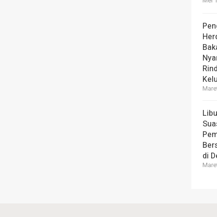
Mei 1
Pen
Her
Bak
Nya
Rin
Kel
Maret
Lib
Sua
Pem
Ber
di 
Maret