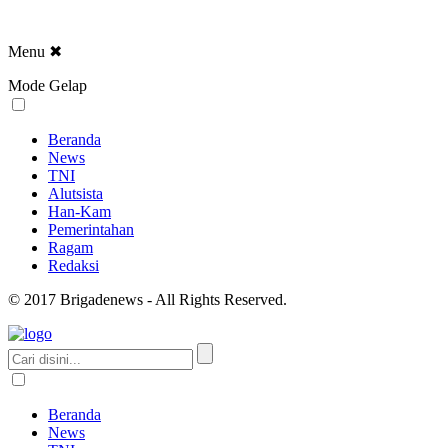
Menu
✖
Mode Gelap
Beranda
News
TNI
Alutsista
Han-Kam
Pemerintahan
Ragam
Redaksi
© 2017 Brigadenews - All Rights Reserved.
Beranda
News