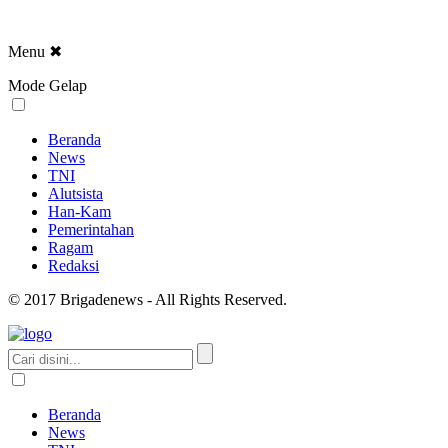
Menu
✖
Mode Gelap
Beranda
News
TNI
Alutsista
Han-Kam
Pemerintahan
Ragam
Redaksi
© 2017 Brigadenews - All Rights Reserved.
Beranda
News