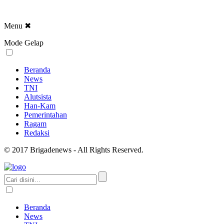
Menu
✖
Mode Gelap
Beranda
News
TNI
Alutsista
Han-Kam
Pemerintahan
Ragam
Redaksi
© 2017 Brigadenews - All Rights Reserved.
Beranda
News