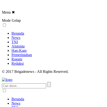
Menu
✖
Mode Gelap
Beranda
News
TNI
Alutsista
Han-Kam
Pemerintahan
Ragam
Redaksi
© 2017 Brigadenews - All Rights Reserved.
Beranda
News