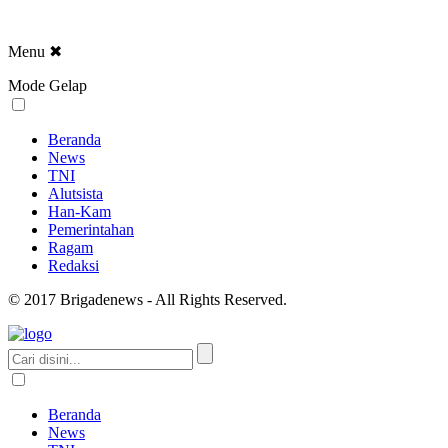
Menu
✖
Mode Gelap
Beranda
News
TNI
Alutsista
Han-Kam
Pemerintahan
Ragam
Redaksi
© 2017 Brigadenews - All Rights Reserved.
Beranda
News