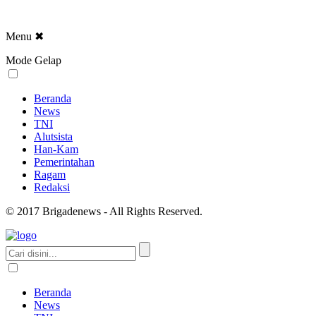
Menu
✖
Mode Gelap
Beranda
News
TNI
Alutsista
Han-Kam
Pemerintahan
Ragam
Redaksi
© 2017 Brigadenews - All Rights Reserved.
Beranda
News