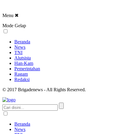
Menu
✖
Mode Gelap
Beranda
News
TNI
Alutsista
Han-Kam
Pemerintahan
Ragam
Redaksi
© 2017 Brigadenews - All Rights Reserved.
Beranda
News