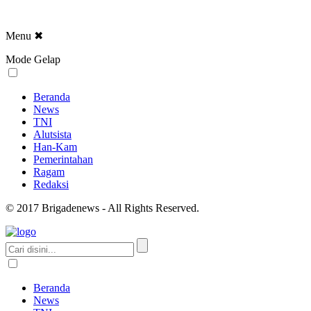
Menu
✖
Mode Gelap
Beranda
News
TNI
Alutsista
Han-Kam
Pemerintahan
Ragam
Redaksi
© 2017 Brigadenews - All Rights Reserved.
Beranda
News