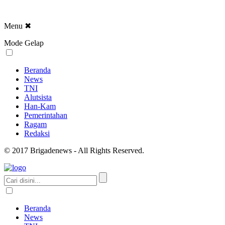
Menu
✖
Mode Gelap
Beranda
News
TNI
Alutsista
Han-Kam
Pemerintahan
Ragam
Redaksi
© 2017 Brigadenews - All Rights Reserved.
Beranda
News