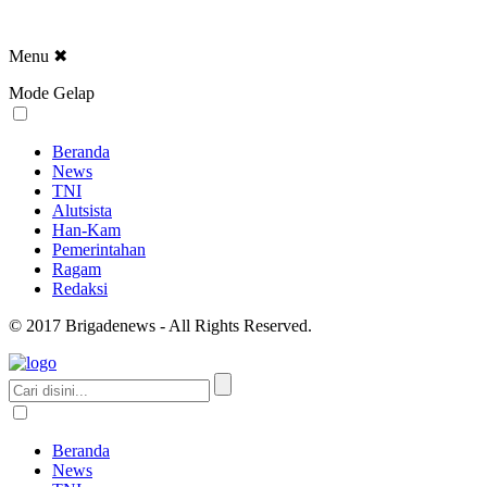
Menu
✖
Mode Gelap
Beranda
News
TNI
Alutsista
Han-Kam
Pemerintahan
Ragam
Redaksi
© 2017 Brigadenews - All Rights Reserved.
Beranda
News