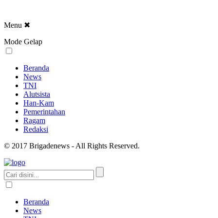
Menu
✖
Mode Gelap
Beranda
News
TNI
Alutsista
Han-Kam
Pemerintahan
Ragam
Redaksi
© 2017 Brigadenews - All Rights Reserved.
Beranda
News