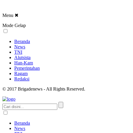
Menu
✖
Mode Gelap
Beranda
News
TNI
Alutsista
Han-Kam
Pemerintahan
Ragam
Redaksi
© 2017 Brigadenews - All Rights Reserved.
Beranda
News