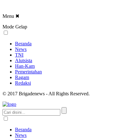
Menu
✖
Mode Gelap
Beranda
News
TNI
Alutsista
Han-Kam
Pemerintahan
Ragam
Redaksi
© 2017 Brigadenews - All Rights Reserved.
Beranda
News