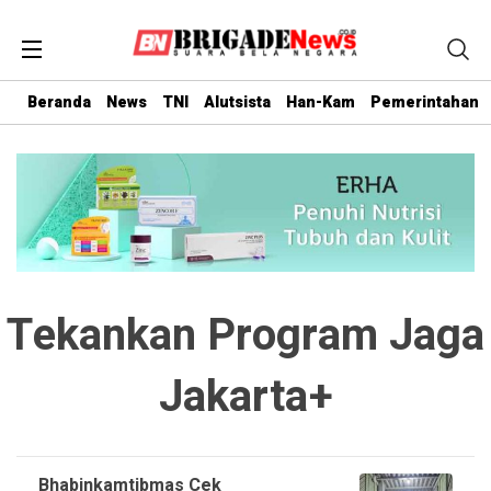
Beranda
News
TNI
Alutsista
Han-Kam
Pemerintahan
Tekankan Program Jaga
Jakarta+
Bhabinkamtibmas Cek